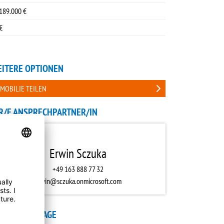
189.000 €
€
ITERE OPTIONEN
MOBILIE TEILEN
R/E ANSPRECHPARTNER/IN
Erwin Sczuka
+49 163 888 77 32
erwin@sczuka.onmicrosoft.com
NTAKTANFRAGE