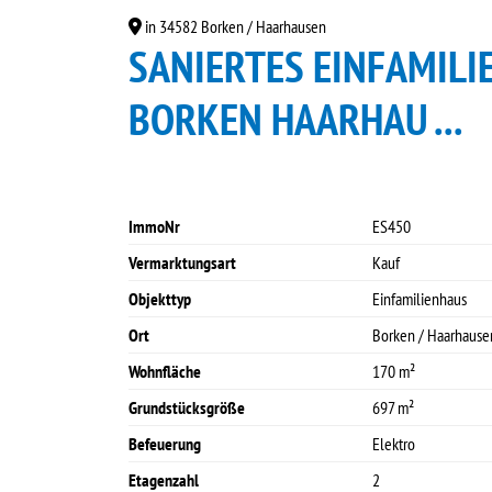
in 34582 Borken / Haarhausen
SANIERTES EINFAMILI
BORKEN HAARHAU ...
ImmoNr
ES450
Vermarktungsart
Kauf
Objekttyp
Einfamilienhaus
Ort
Borken / Haarhause
Wohnfläche
170 m²
Grundstücksgröße
697 m²
Befeuerung
Elektro
Etagenzahl
2