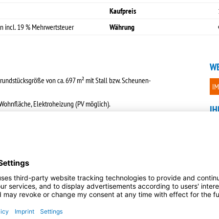
Kaufpreis
on incl. 19 % Mehrwertsteuer
Währung
WE
Grundstücksgröße von ca. 697 m² mit Stall bzw. Scheunen-
IM
 Wohnfläche, Elektroheizung (PV möglich).
IH
r
KO
des einen „mittleren“Eindruck. Teile des Innenausbaus sind noch nicht