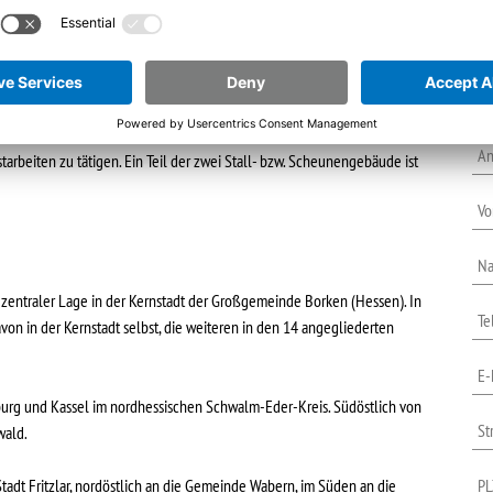
Si
un
che je 89 m² (170 m²),
st
Ih
tarbeiten zu tätigen. Ein Teil der zwei Stall- bzw. Scheunengebäude ist
v zentraler Lage in der Kernstadt der Großgemeinde Borken (Hessen). In
von in der Kernstadt selbst, die weiteren in den 14 angegliederten
burg und Kassel im nordhessischen Schwalm-Eder-Kreis. Südöstlich von
wald.
dt Fritzlar, nordöstlich an die Gemeinde Wabern, im Süden an die